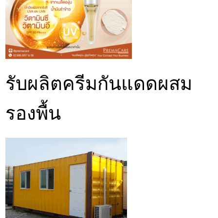
รับ
ผลิตครีม
กันแดดผสม
รองพื้น