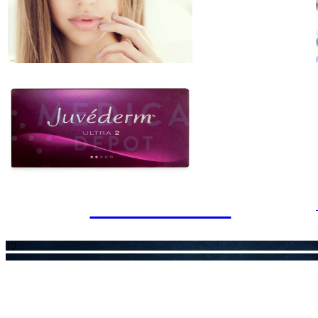
เว็บแทงบอล
1
2