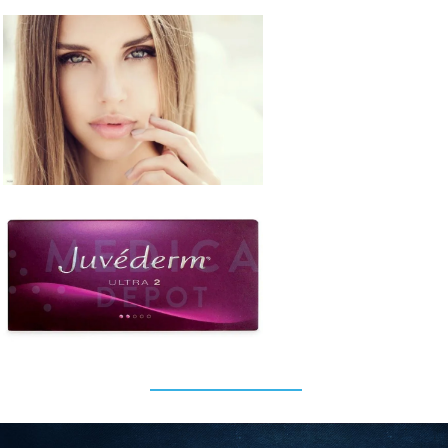
เว็บแทงบอล