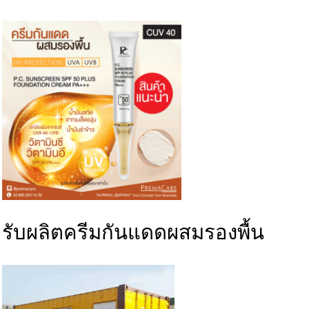
รับ
ผลิตครีม
กันแดดผสมรองพื้น