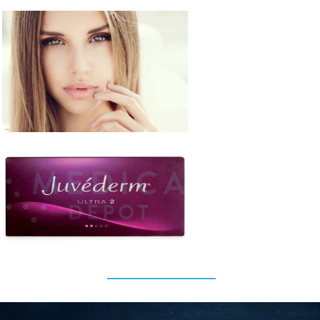
เว็บแทงบอล