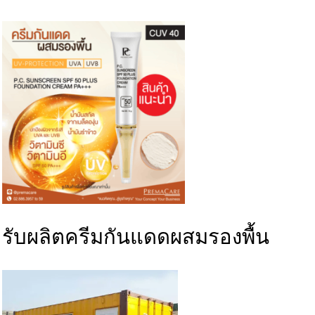
รับ
ผลิตครีม
กันแดดผสมรองพื้น